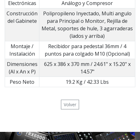
Electrónicas
Análogo y Compresor
Construcción
Polipropileno Inyectado, Multi angulo
del Gabinete
para Principal o Monitor, Rejilla de
Metal, soportes de hule, 3 agarraderas
(lados y arriba)
Montaje /
Recibidor para pedestal 36mm / 4
Instalación
puntos para colgado M10 (Opcional)
Dimensiones
625 x 386 x 370 mm / 24.61" x 15.20" x
(Al x An x P)
14.57"
Peso Neto
19.2 Kg / 42.33 Lbs
Volver