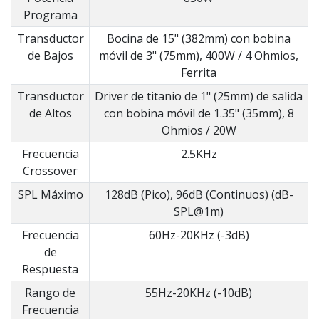
Programa
Transductor
Bocina de 15" (382mm) con bobina
de Bajos
móvil de 3" (75mm), 400W / 4 Ohmios,
Ferrita
Transductor
Driver de titanio de 1" (25mm) de salida
de Altos
con bobina móvil de 1.35" (35mm), 8
Ohmios / 20W
Frecuencia
2.5KHz
Crossover
SPL Máximo
128dB (Pico), 96dB (Continuos) (dB-
SPL@1m)
Frecuencia
60Hz-20KHz (-3dB)
de
Respuesta
Rango de
55Hz-20KHz (-10dB)
Frecuencia